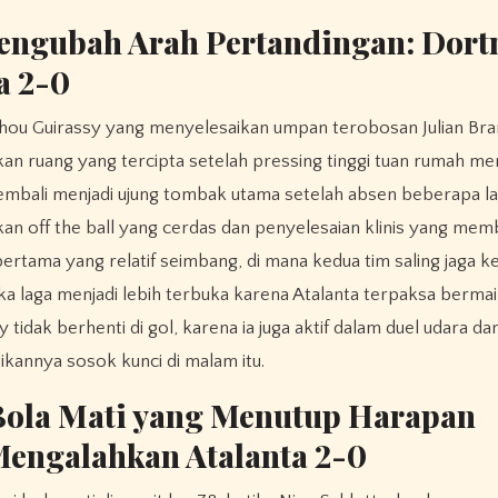
engubah Arah Pertandingan: Dor
a 2-0
rhou Guirassy yang menyelesaikan umpan terobosan Julian Br
 ruang yang tercipta setelah pressing tinggi tuan rumah m
g kembali menjadi ujung tombak utama setelah absen beberapa l
n off the ball yang cerdas dan penyelesaian klinis yang mem
pertama yang relatif seimbang, di mana kedua tim saling jaga k
 laga menjadi lebih terbuka karena Atalanta terpaksa bermai
idak berhenti di gol, karena ia juga aktif dalam duel udara da
nnya sosok kunci di malam itu.
 Bola Mati yang Menutup Harapan
Mengalahkan Atalanta 2-0