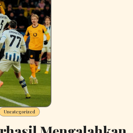
Uncategorized
rhasil Mengalahkan