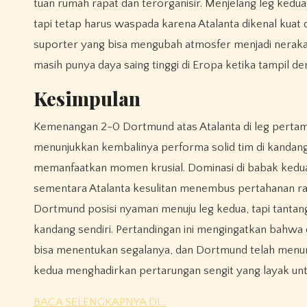
tuan rumah rapat dan terorganisir. Menjelang leg ked
tapi tetap harus waspada karena Atalanta dikenal ku
suporter yang bisa mengubah atmosfer menjadi neraka
masih punya daya saing tinggi di Eropa ketika tampil de
Kesimpulan
Kemenangan 2-0 Dortmund atas Atalanta di leg pertama
menunjukkan kembalinya performa solid tim di kandang
memanfaatkan momen krusial. Dominasi di babak kedua
sementara Atalanta kesulitan menembus pertahanan rap
Dortmund posisi nyaman menuju leg kedua, tapi tantan
kandang sendiri. Pertandingan ini mengingatkan bahwa di
bisa menentukan segalanya, dan Dortmund telah menun
kedua menghadirkan pertarungan sengit yang layak untu
BACA SELENGKAPNYA DI…