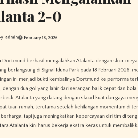
lanta 2-0
By
admin
February 18, 2026
ng berlangsung di Signal Iduna Park pada 18 Februari 2026, 
ingan ini menjadi bukti kembalinya Dortmund ke performa terb
 dengan dua gol yang lahir dari serangan balik cepat dan bola 
erbeck. Atalanta yang datang dengan skuad kuat dan gaya me
at tuan rumah, terutama setelah kehilangan momentum di ten
rharga, tapi juga meningkatkan kepercayaan diri tim di teng
tara Atalanta kini harus bekerja ekstra keras untuk membalik