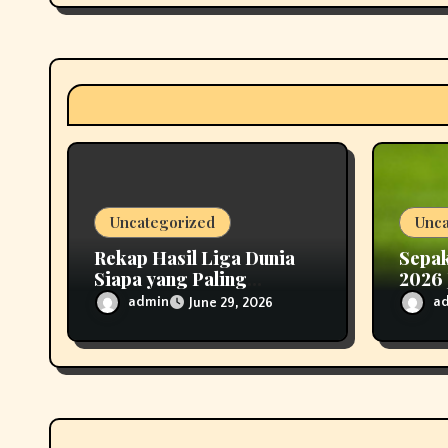
g
a
t
i
o
Uncategorized
Unca
n
Rekap Hasil Liga Dunia
Sepak
Siapa yang Paling
2026 
Konsisten
Leng
admin
a
June 29, 2026