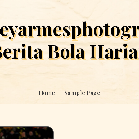
eyarmesphotog
erita Bola Hari
Home
Sample Page