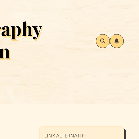
raphy
an
LINK ALTERNATIF :