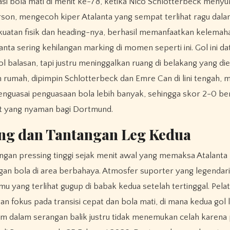
si bola mati di menit ke-78, ketika Nico Schlotterbeck menyu
rson, mengecoh kiper Atalanta yang sempat terlihat ragu dal
ekuatan fisik dan heading-nya, berhasil memanfaatkan kelemah
anta sering kehilangan marking di momen seperti ini. Gol ini da
 balasan, tapi justru meninggalkan ruang di belakang yang die
 rumah, dipimpin Schlotterbeck dan Emre Can di lini tengah,
enguasai penguasaan bola lebih banyak, sehingga skor 2-0 be
at yang nyaman bagi Dortmund.
ng dan Tantangan Leg Kedua
dengan pressing tinggi sejak menit awal yang memaksa Atalanta 
an bola di area berbahaya. Atmosfer suporter yang legendari
u yang terlihat gugup di babak kedua setelah tertinggal. Pelat
fokus pada transisi cepat dan bola mati, di mana kedua gol la
am dalam serangan balik justru tidak menemukan celah karena