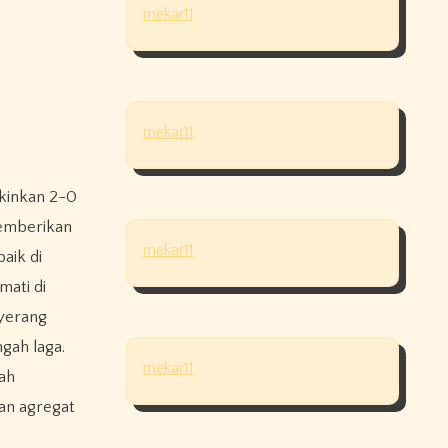
mekar11
mekar11
memberikan
mekar11
aik di
mati di
nyerang
gah laga.
mekar11
ah
kan agregat