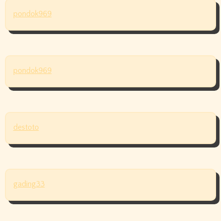
pondok969
pondok969
destoto
gading33