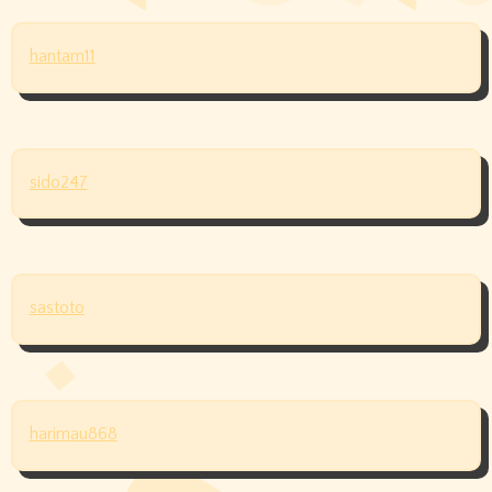
hantam11
sido247
sastoto
harimau868