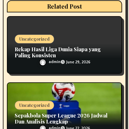
Related Post
t
i
o
Uncategorized
n
Rekap Hasil Liga Dunia Siapa yang
Paling Konsisten
admin
June 29, 2026
Uncategorized
Sepakbola Super League 2026 Jadwal
Dan Analisis Lengkap
admin
June 22, 2026