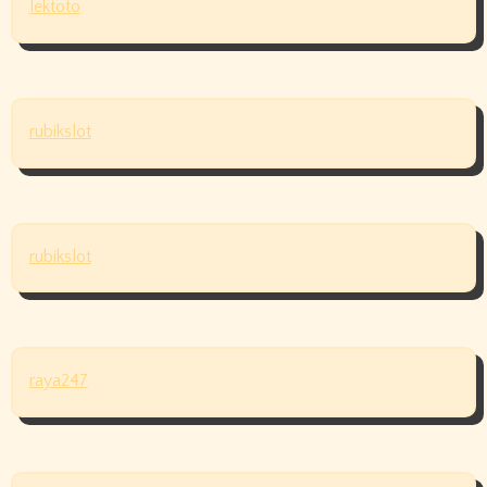
lektoto
rubikslot
rubikslot
raya247