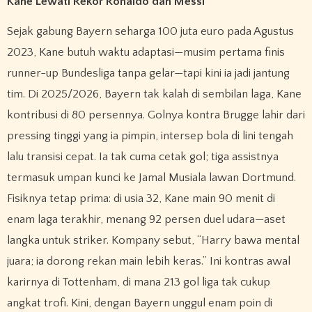
Kane Lewati Rekor Ronaldo dan Messi
Sejak gabung Bayern seharga 100 juta euro pada Agustus
2023, Kane butuh waktu adaptasi—musim pertama finis
runner-up Bundesliga tanpa gelar—tapi kini ia jadi jantung
tim. Di 2025/2026, Bayern tak kalah di sembilan laga, Kane
kontribusi di 80 persennya. Golnya kontra Brugge lahir dari
pressing tinggi yang ia pimpin, intersep bola di lini tengah
lalu transisi cepat. Ia tak cuma cetak gol; tiga assistnya
termasuk umpan kunci ke Jamal Musiala lawan Dortmund.
Fisiknya tetap prima: di usia 32, Kane main 90 menit di
enam laga terakhir, menang 92 persen duel udara—aset
langka untuk striker. Kompany sebut, “Harry bawa mental
juara; ia dorong rekan main lebih keras.” Ini kontras awal
karirnya di Tottenham, di mana 213 gol liga tak cukup
angkat trofi. Kini, dengan Bayern unggul enam poin di