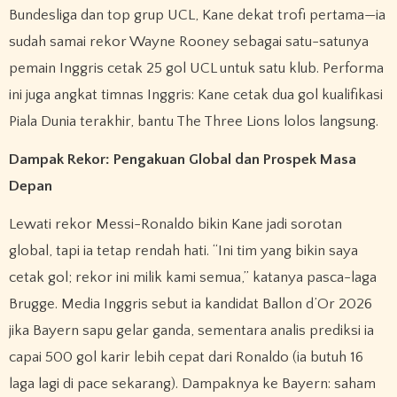
Bundesliga dan top grup UCL, Kane dekat trofi pertama—ia
sudah samai rekor Wayne Rooney sebagai satu-satunya
pemain Inggris cetak 25 gol UCL untuk satu klub. Performa
ini juga angkat timnas Inggris: Kane cetak dua gol kualifikasi
Piala Dunia terakhir, bantu The Three Lions lolos langsung.
Dampak Rekor: Pengakuan Global dan Prospek Masa
Depan
Lewati rekor Messi-Ronaldo bikin Kane jadi sorotan
global, tapi ia tetap rendah hati. “Ini tim yang bikin saya
cetak gol; rekor ini milik kami semua,” katanya pasca-laga
Brugge. Media Inggris sebut ia kandidat Ballon d’Or 2026
jika Bayern sapu gelar ganda, sementara analis prediksi ia
capai 500 gol karir lebih cepat dari Ronaldo (ia butuh 16
laga lagi di pace sekarang). Dampaknya ke Bayern: saham