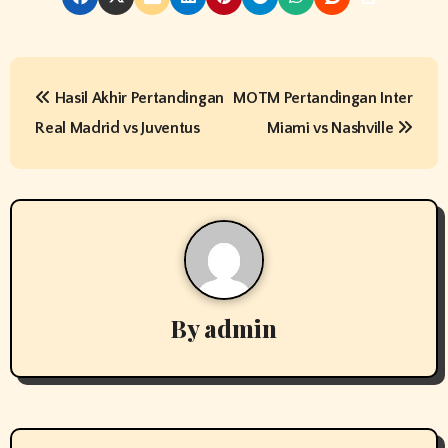
P
Hasil Akhir Pertandingan
MOTM Pertandingan Inter
o
Real Madrid vs Juventus
Miami vs Nashville
s
t
n
a
v
By
admin
i
g
a