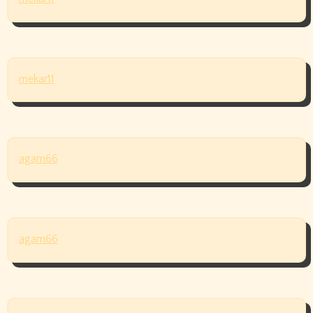
mekar11
agam66
agam66