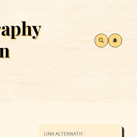
raphy
an
LINK ALTERNATIF :