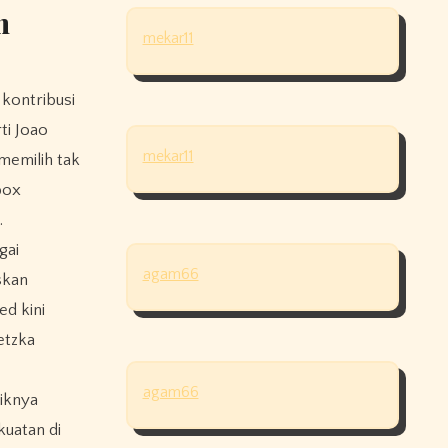
h
mekar11
 kontribusi
ti Joao
mekar11
memilih tak
box
.
gai
agam66
skan
d kini
etzka
agam66
tiknya
kuatan di