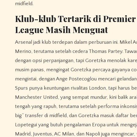
midfield.
Klub-klub Tertarik di Premie
League Masih Menguat
Arsenal jadi klub terdepan dalam perburuan ini. Mikel A
Merino, terutama setelah cedera Thomas Partey. Tawa
dengan opsi perpanjangan, tapi Goretzka menolak karen
musim panas, mengingat Goretzka percaya gayanya coco
mengintai, dengan Ange Postecoglou mencari gelandang
Spurs punya keuntungan rivalitas London, tapi harus be
Manchester United, yang sempat mundur, kini balik ara
tengah yang rapuh, terutama setelah performa inkonsi
big” transfer di midfield, dan Goretzka masuk daftar b
Lopetegui yang butuh pengalaman Eropa untuk mengejar ti
Madrid, Juventus, AC Milan, dan Napoli juga mengincar,