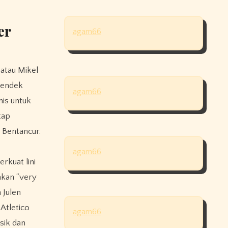
er
agam66
 atau Mikel
pendek
agam66
mis untuk
tap
 Bentancur.
agam66
rkuat lini
akan “very
 Julen
 Atletico
agam66
sik dan