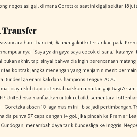
 negosiasi gaji, di mana Goretzka saat ini digaji sekitar 18 ju
 Transfer
awancara baru-baru ini, dia mengakui ketertarikan pada Prem
mampuannya. “Saya yakin gaya saya cocok di sana,” katanya, 
 bukan akhir, tapi sinyal bahwa dia ingin perencanaan matang
oritas kontrak jangka menengah yang menjamin menit bermain 
ra Bundesliga enam kali dan Champions League 2020.
 biaya klub tapi potensial naikkan tuntutan gaji. Bagi Arsenal
. United bisa manfaatkan untuk rebuild, sementara Tottenh
—Goretzka absen 10 laga musim ini—bisa jadi pertimbangan. Tr
na dia punya 57 caps dengan 14 gol. Jika pindah ke Premier Lea
 Gundogan, menambah daya tarik Bundesliga ke Inggris. Negos