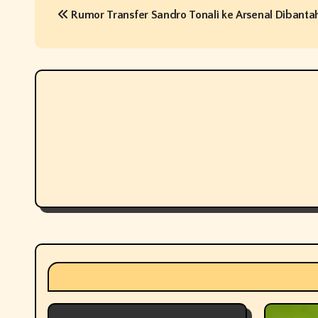
Rumor Transfer Sandro Tonali ke Arsenal Dibanta
o
s
t
n
a
v
i
g
a
t
i