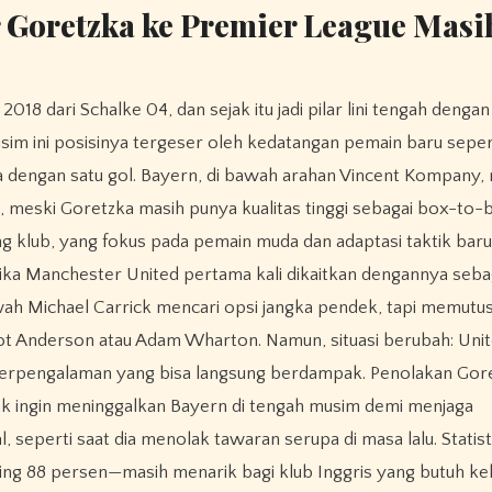
 Goretzka ke Premier League Masi
 dari Schalke 04, dan sejak itu jadi pilar lini tengah dengan
im ini posisinya tergeser oleh kedatangan pemain baru seper
ga dengan satu gol. Bayern, di bawah arahan Vincent Kompany, 
eski Goretzka masih punya kualitas tinggi sebagai box-to-
jang klub, yang fokus pada pemain muda dan adaptasi taktik baru
ika Manchester United pertama kali dikaitkan dengannya seba
 bawah Michael Carrick mencari opsi jangka pendek, tapi memutu
ot Anderson atau Adam Wharton. Namun, situasi berubah: Unite
 berpengalaman yang bisa langsung berdampak. Penolakan Gor
a tak ingin meninggalkan Bayern di tengah musim demi menjaga
 seperti saat dia menolak tawaran serupa di masa lalu. Statis
sing 88 persen—masih menarik bagi klub Inggris yang butuh ke