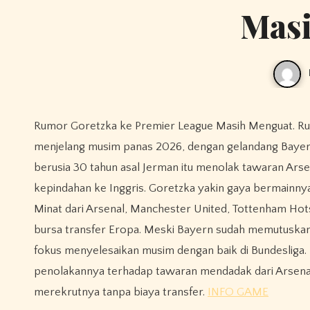
Mas
Rumor Goretzka ke Premier League Masih Menguat. Rumor transfer Leon Goretzka ke Premier League semakin menguat
menjelang musim panas 2026, dengan gelandang Bayern 
berusia 30 tahun asal Jerman itu menolak tawaran Arsena
kepindahan ke Inggris. Goretzka yakin gaya bermainnya y
Minat dari Arsenal, Manchester United, Tottenham Hot
bursa transfer Eropa. Meski Bayern sudah memutuskan
fokus menyelesaikan musim dengan baik di Bundesliga. R
penolakannya terhadap tawaran mendadak dari Arsena
merekrutnya tanpa biaya transfer.
INFO GAME