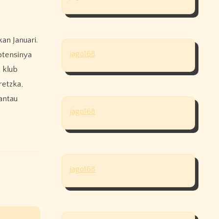
an Januari.
jago168
otensinya
 klub
retzka,
antau
jago168
jago168