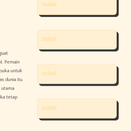
mekar11
mekar11
t. Pemain
rbuka untuk
mekar11
s dunia itu.
n utama
ka tetap
mekar11