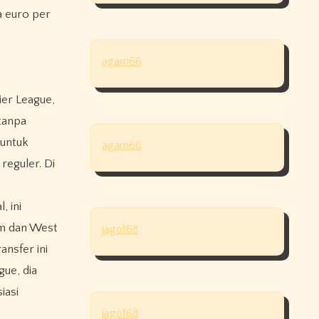
ta euro per
agam66
ier League,
tanpa
 untuk
agam66
reguler. Di
, ini
am dan West
jago168
ansfer ini
gue, dia
iasi
jago168