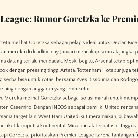
r League: Rumor Goretzka ke Premi
rteta melihat Goretzka sebagai pelapis ideal untuk Declan Rice
ran mereka di deadline day Januari mencakup kontrak jangka 
a datang terlalu mendadak. Meski begitu, Arsenal tetap opti
k dengan pressing tinggi Arteta. Tottenham Hotspur juga te
 serba bisa untuk rotasi bersama Yves Bissouma dan Rodrigo
rsaing dengan anggaran yang lebih ketat.
h. Mereka melihat Goretzka sebagai solusi murah untuk mempe
sten Casemiro. Dengan INEOS sebagai pemilik, United rencan
ersama target lain. West Ham United ikut meramaikan, di bawah
ket kompetisi kontinental. Minat ini tak terbatas di Inggris;
 tapi Goretzka prioritaskan Premier League karena tantangan fi