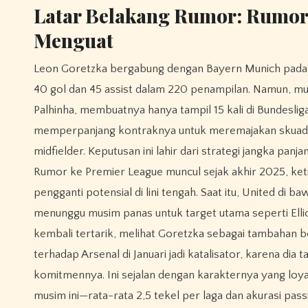
Latar Belakang Rumor: Rumor
Menguat
Leon Goretzka bergabung dengan Bayern Munich pada 2018
40 gol dan 45 assist dalam 220 penampilan. Namun, mus
Palhinha, membuatnya hanya tampil 15 kali di Bundesli
memperpanjang kontraknya untuk meremajakan skuad, m
midfielder. Keputusan ini lahir dari strategi jangka pan
Rumor ke Premier League muncul sejak akhir 2025, ket
pengganti potensial di lini tengah. Saat itu, United di
menunggu musim panas untuk target utama seperti Elli
kembali tertarik, melihat Goretzka sebagai tambahan
terhadap Arsenal di Januari jadi katalisator, karena di
komitmennya. Ini sejalan dengan karakternya yang loyal,
musim ini—rata-rata 2,5 tekel per laga dan akurasi pas