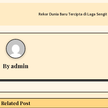
Rekor Dunia Baru Tercipta di Laga Sengit
By
admin
Related Post