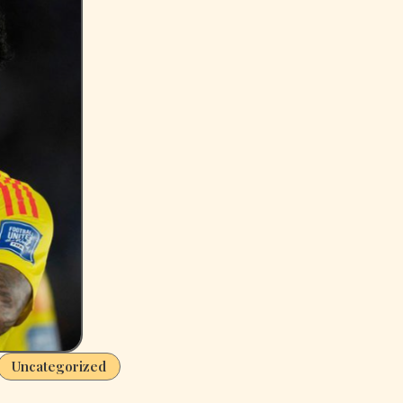
Uncategorized