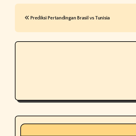
P
Prediksi Pertandingan Brasil vs Tunisia
o
s
t
n
a
v
i
g
a
t