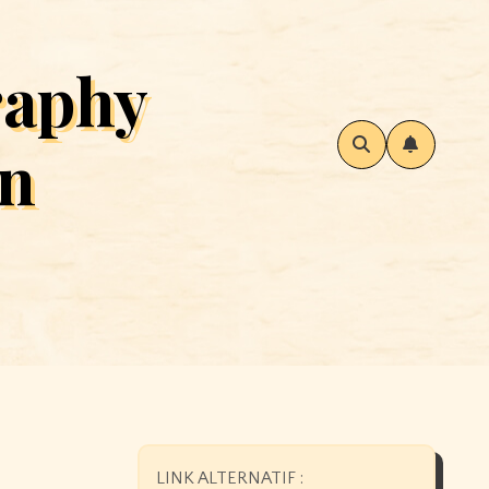
raphy
an
LINK ALTERNATIF :