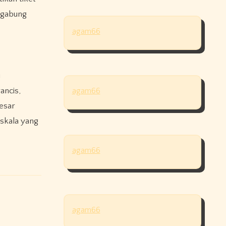
ergabung
agam66
i
agam66
ancis,
esar
 skala yang
agam66
agam66