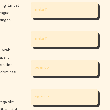
sing. Empat
mekar11
eague.
aingan
mekar11
, Arab
zair,
am tim:
agam66
endominasi
agam66
iga slot
ikan tiket