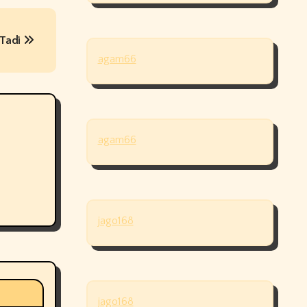
 Tadi
agam66
agam66
jago168
jago168