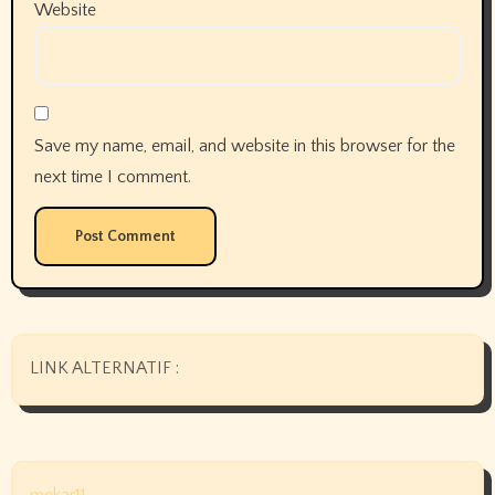
Website
Save my name, email, and website in this browser for the
next time I comment.
LINK ALTERNATIF :
mekar11