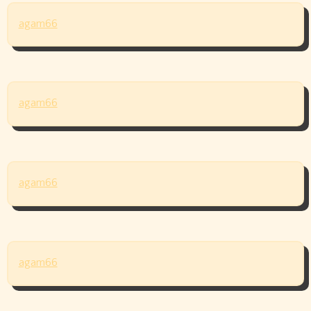
agam66
agam66
agam66
agam66