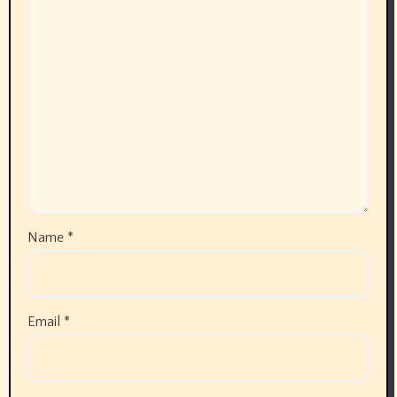
Name
*
Email
*