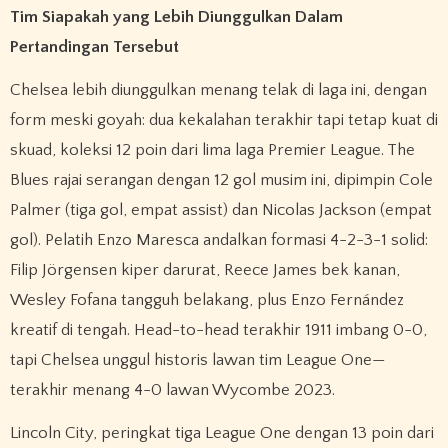
Tim Siapakah yang Lebih Diunggulkan Dalam
Pertandingan Tersebut
Chelsea lebih diunggulkan menang telak di laga ini, dengan
form meski goyah: dua kekalahan terakhir tapi tetap kuat di
skuad, koleksi 12 poin dari lima laga Premier League. The
Blues rajai serangan dengan 12 gol musim ini, dipimpin Cole
Palmer (tiga gol, empat assist) dan Nicolas Jackson (empat
gol). Pelatih Enzo Maresca andalkan formasi 4-2-3-1 solid:
Filip Jörgensen kiper darurat, Reece James bek kanan,
Wesley Fofana tangguh belakang, plus Enzo Fernández
kreatif di tengah. Head-to-head terakhir 1911 imbang 0-0,
tapi Chelsea unggul historis lawan tim League One—
terakhir menang 4-0 lawan Wycombe 2023.
Lincoln City, peringkat tiga League One dengan 13 poin dari