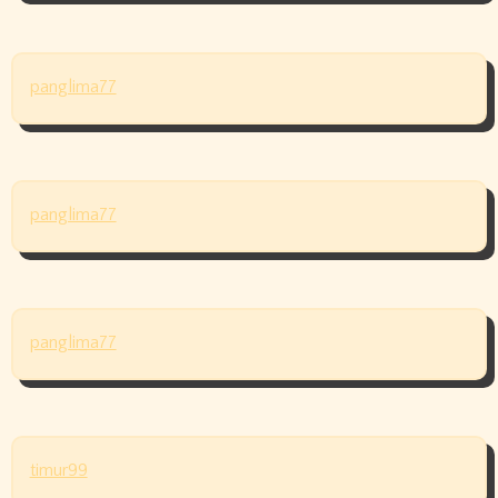
panglima77
panglima77
panglima77
timur99