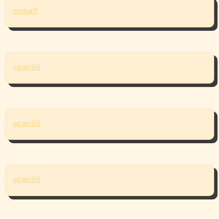
mekar11
agam66
agam66
agam66