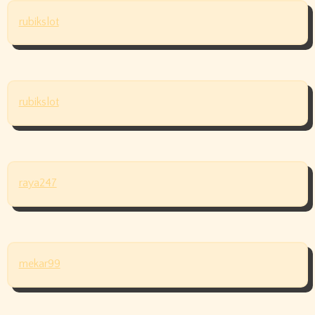
rubikslot
rubikslot
raya247
mekar99