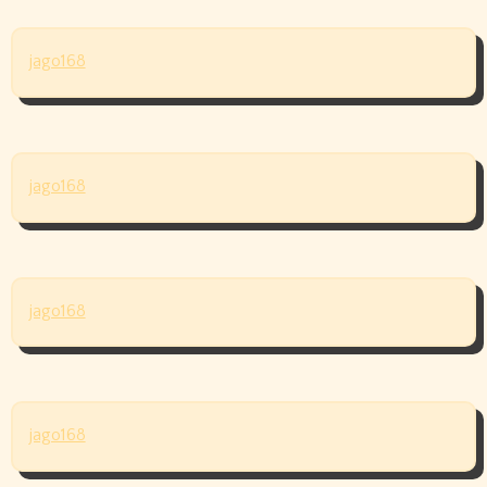
jago168
jago168
jago168
jago168