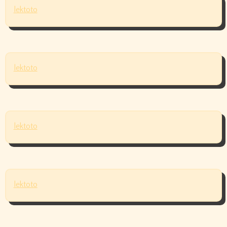
lektoto
lektoto
lektoto
lektoto