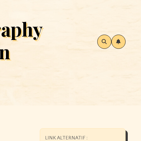
raphy
an
LINK ALTERNATIF :