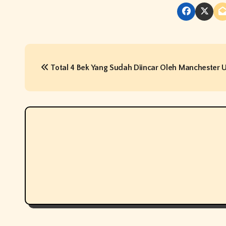
P
Total 4 Bek Yang Sudah Diincar Oleh Manchester 
o
s
t
n
a
v
i
g