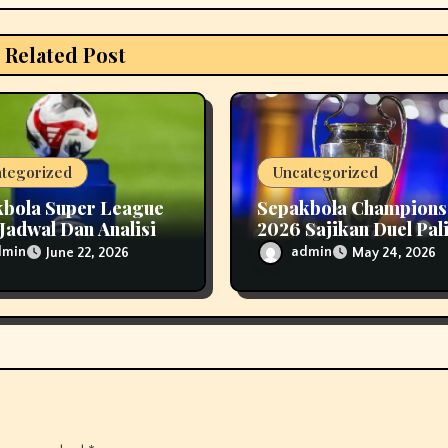
Related Post
tegorized
Uncategorized
bola Super League
Sepakbola Champions
Jadwal Dan Analisis
2026 Sajikan Duel Pal
kap
Bergengsi
dmin
admin
June 22, 2026
May 24, 2026