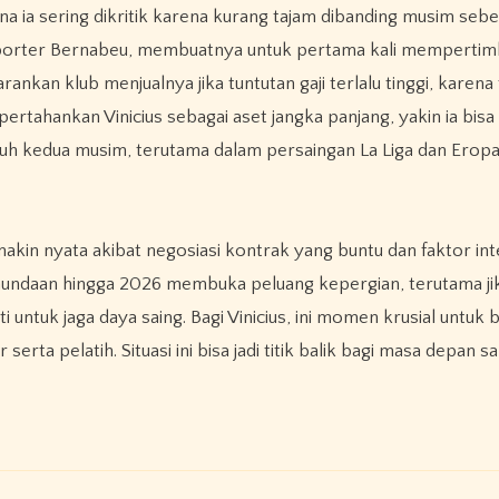
mana ia sering dikritik karena kurang tajam dibanding musim seb
suporter Bernabeu, membuatnya untuk pertama kali memperti
nkan klub menjualnya jika tuntutan gaji terlalu tinggi, karena
ertahankan Vinicius sebagai aset jangka panjang, yakin ia bisa
paruh kedua musim, terutama dalam persaingan La Liga dan Eropa
kin nyata akibat negosiasi kontrak yang buntu dan faktor inter
undaan hingga 2026 membuka peluang kepergian, terutama ji
untuk jaga daya saing. Bagi Vinicius, ini momen krusial untuk 
rta pelatih. Situasi ini bisa jadi titik balik bagi masa depan sa