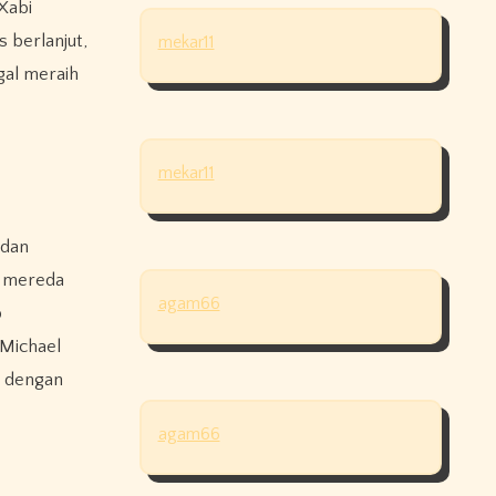
Xabi
 berlanjut,
mekar11
gal meraih
mekar11
 dan
i mereda
agam66
p
 Michael
t dengan
agam66