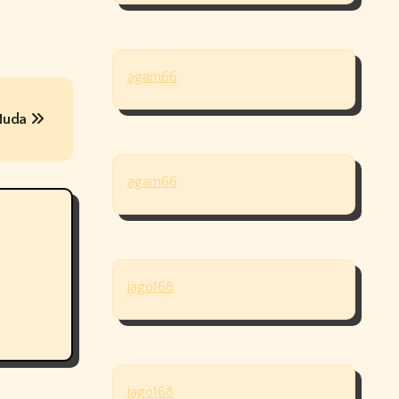
agam66
 Muda
agam66
jago168
jago168