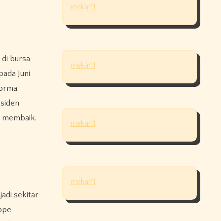
mekar11
di bursa
mekar11
pada Juni
forma
esiden
g membaik.
mekar11
mekar11
adi sekitar
appe