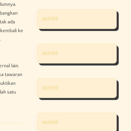
elumnya.
mbangkan
agam66
 tak ada
 kembali ke
.
agam66
nal lain.
ka tawaran
buktikan
agam66
lah satu
agam66