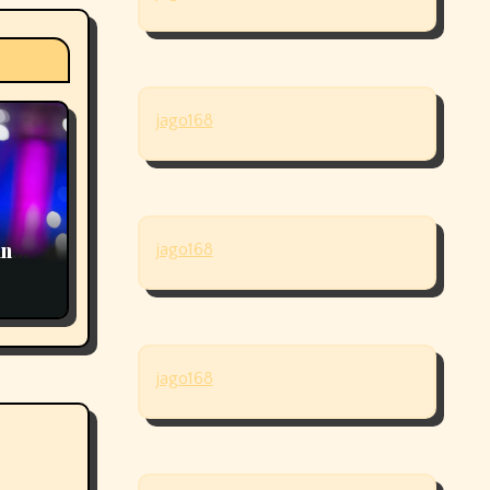
jago168
ing
jago168
jago168