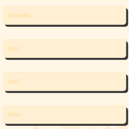
harimau868
furla77
furla77
bk236