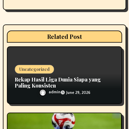
g
a
t
Related Post
i
o
n
Uncategorized
Rekap Hasil Liga Dunia Siapa yang
Paling Konsisten
admin
June 29, 2026