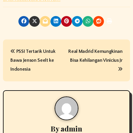
P
PSSI Tertarik Untuk
Real Madrid Kemungkinan
o
Bawa Jenson Seelt ke
Bisa Kehilangan Vinicius Jr
s
Indonesia
t
n
a
v
By
admin
i