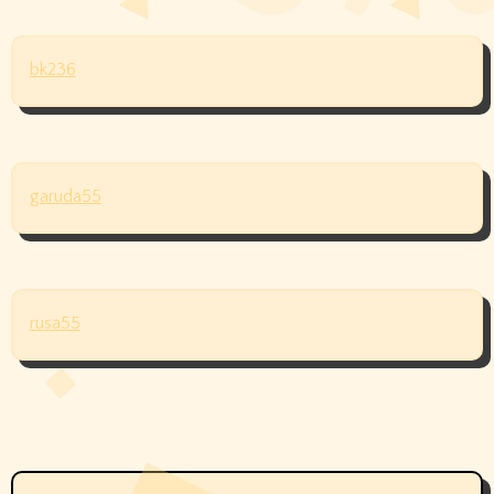
bk236
garuda55
rusa55