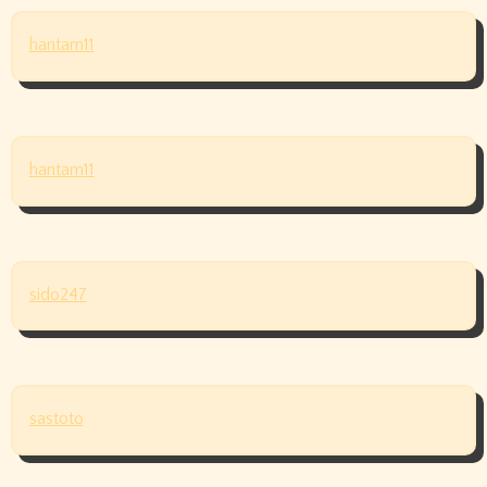
hantam11
hantam11
sido247
sastoto