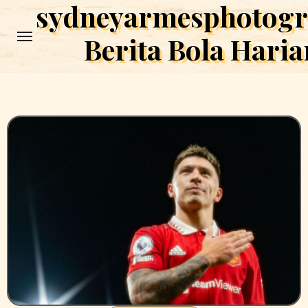
sydneyarmesphotog
Skip
to
Berita Bola Haria
content