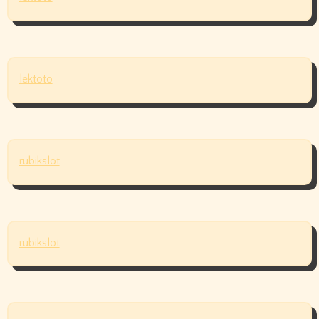
lektoto
rubikslot
rubikslot